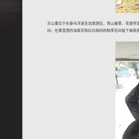
古山重位于长泰马洋溪生态旅游区，青山叠翠，花香弥漫
间，在黄澄澄的油菜花和红白相间的桃李花间留下美丽