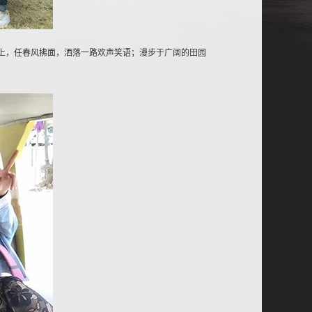
路上，任春风拂面，洒落一路欢声笑语；漫步于广阔的田园