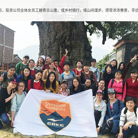
3月5日，投资公司全体女员工踏青古山重，或乡村骑行，或山间漫步，感受浓浓春意，