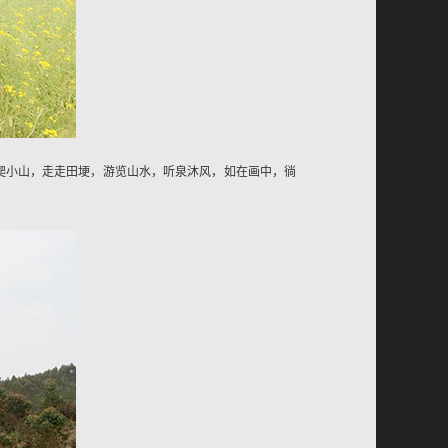
爬小山，走走田埂，游览山水，听泉沐风，如在画中，徜