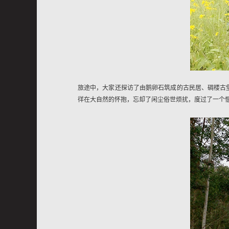
旅途中，大家还探访了由鹅卵石筑成的古民居、碉楼古
徉在大自然的怀抱，忘却了闲尘俗世烦扰，度过了一个