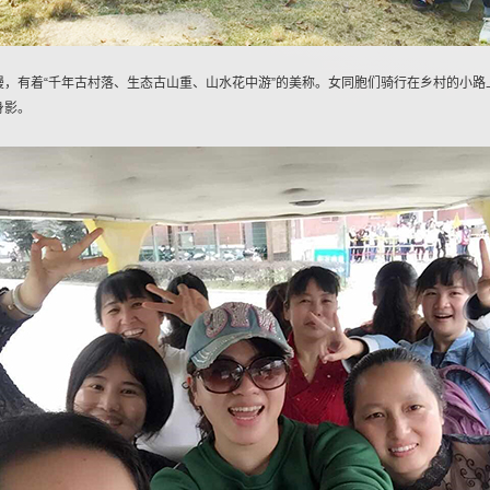
，有着“千年古村落、生态古山重、山水花中游”的美称。女同胞们骑行在乡村的小
身影。